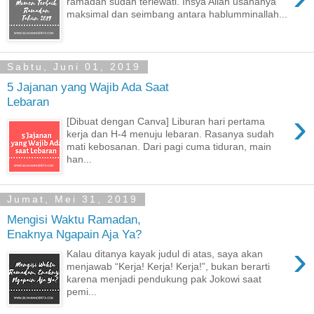
ramadan sudah terlewati. Insya Allah usahanya
maksimal dan seimbang antara hablumminallah...
Sabtu, Juni 01, 2019
5 Jajanan yang Wajib Ada Saat
Lebaran
›
[Dibuat dengan Canva] Liburan hari pertama
kerja dan H-4 menuju lebaran. Rasanya sudah
mati kebosanan. Dari pagi cuma tiduran, main
han...
Jumat, Mei 31, 2019
Mengisi Waktu Ramadan,
Enaknya Ngapain Aja Ya?
›
Kalau ditanya kayak judul di atas, saya akan
menjawab “Kerja! Kerja! Kerja!”, bukan berarti
karena menjadi pendukung pak Jokowi saat
pemi...