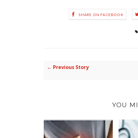
SHARE ON FACEBOOK
← Previous Story
YOU MI