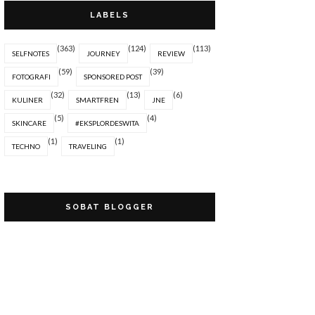
LABELS
(363)
(124)
(113)
SELFNOTES
JOURNEY
REVIEW
(59)
(39)
FOTOGRAFI
SPONSORED POST
(32)
(13)
(6)
KULINER
SMARTFREN
JNE
(5)
(4)
SKINCARE
#EKSPLORDESWITA
(1)
(1)
TECHNO
TRAVELING
SOBAT BLOGGER