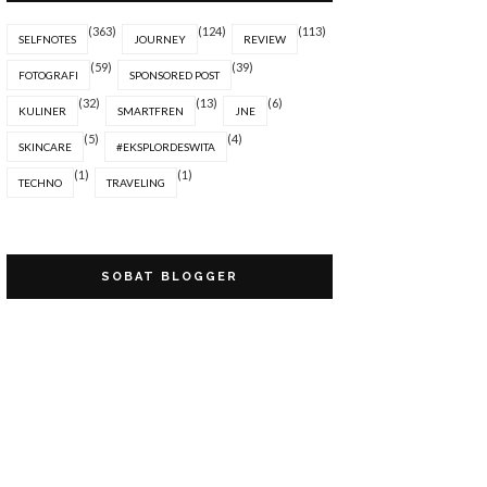
(363)
(124)
(113)
SELFNOTES
JOURNEY
REVIEW
(59)
(39)
FOTOGRAFI
SPONSORED POST
(32)
(13)
(6)
KULINER
SMARTFREN
JNE
(5)
(4)
SKINCARE
#EKSPLORDESWITA
(1)
(1)
TECHNO
TRAVELING
SOBAT BLOGGER