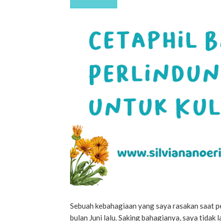
Sebuah kebahagiaan yang saya rasakan saat pe
bulan Juni lalu. Saking bahagianya, saya tida