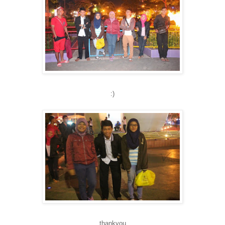
:)
thankyou