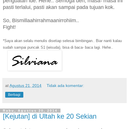
penguatan ide. Hehe.. Semoga deh, masa- masa ini
pasti terlalui, pasti akan sampai pada tujuan kok.
So, Bismillaahirrahmaanirrohiim..
Fight!
*Saya akan selalu menulis disetiap selesai bimbingan.. Biar nanti kalau
sudah sampai puncak S1 (wisuda), bisa di baca- baca lagi. Hehe..
at
Agustus 21, 2014
Tidak ada komentar:
Berbagi
Rabu, Agustus 20, 2014
[Kejutan] di Ultah ke 20 Sekian