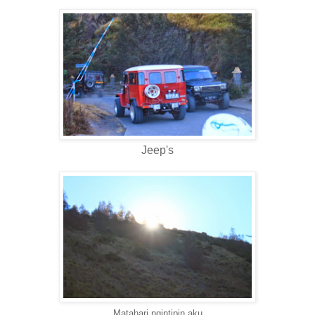
Jeep's
Matahari ngintipin aku