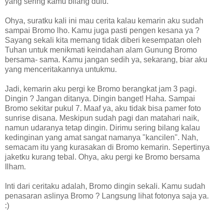
yang sering kamu bilang dulu.
Ohya, suratku kali ini mau cerita kalau kemarin aku sudah
sampai Bromo lho. Kamu juga pasti pengen kesana ya ?
Sayang sekali kita memang tidak diberi kesempatan oleh
Tuhan untuk menikmati keindahan alam Gunung Bromo
bersama- sama. Kamu jangan sedih ya, sekarang, biar aku
yang menceritakannya untukmu.
Jadi, kemarin aku pergi ke Bromo berangkat jam 3 pagi.
Dingin ? Jangan ditanya. Dingin banget! Haha. Sampai
Bromo sekitar pukul 7. Maaf ya, aku tidak bisa pamer foto
sunrise disana. Meskipun sudah pagi dan matahari naik,
namun udaranya tetap dingin. Dirimu sering bilang kalau
kedinginan yang amat sangat namanya "kancilen". Nah,
semacam itu yang kurasakan di Bromo kemarin. Sepertinya
jaketku kurang tebal. Ohya, aku pergi ke Bromo bersama
Ilham.
Inti dari ceritaku adalah, Bromo dingin sekali. Kamu sudah
penasaran aslinya Bromo ? Langsung lihat fotonya saja ya.
:)