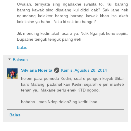
Owalah, ternyata sing ngadakne swasta to. Kui barang
barang kawak sing dipajang kui didol gak? Sak jane nek
ngundang kolektor barang barang kawak khan iso akeh
koleksine ya haha.. *aku ki sok tau banget*
Jik mending kediri akeh acara ya. Ndik Nganjuk kene sepiii..
Bupatine tenguk tenguk paling #eh
Balas
Balasan
Silviana Noerita
Kamis, Agustus 28, 2014
he'em para pemuda Kediri, soal e pengen koyok Blitar
karo Malang, padahal kan Kediri sejarah e jan manteb
tenan ya.. Makane perlu enek KTD ngono.
hahaha.. mas Ndop dolan2 ng kediri lhaa..
Balas