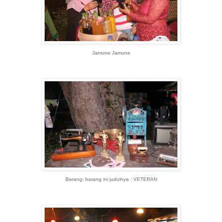
Jamune Jamune
Barang- barang ini judulnya : VETERAN