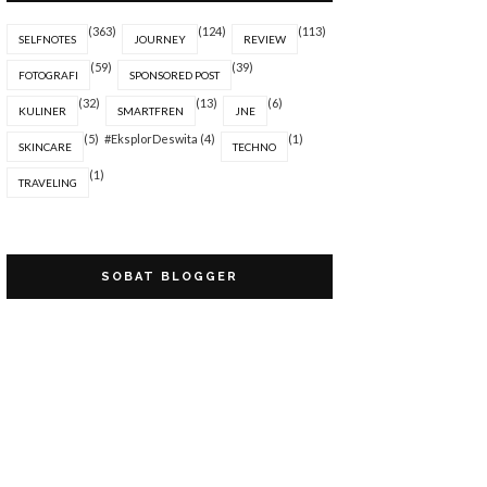
(363)
(124)
(113)
SELFNOTES
JOURNEY
REVIEW
(59)
(39)
FOTOGRAFI
SPONSORED POST
(32)
(13)
(6)
KULINER
SMARTFREN
JNE
(5)
#EksplorDeswita
(4)
(1)
SKINCARE
TECHNO
(1)
TRAVELING
SOBAT BLOGGER