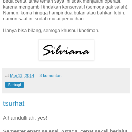
beda cerita, tante teman saya ini tidak menjalani operasi,
karena mengambil tindakan konservatif (semoga gak salah).
Namun, koma hingga hampir dua bulan atau bahkan lebih,
namun saat ini sudah mulai pemulihan.
Hanya bisa bilang, semoga khusnul khotimah.
at
Mei 11, 2014
3 komentar:
Berbagi
tsurhat
Alhamdullilah, yes!
Semester enam selesai. Astaga, cepat sekali berlalu!