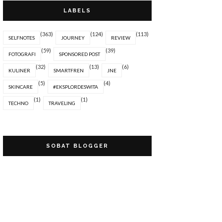
LABELS
(363)
(124)
(113)
SELFNOTES
JOURNEY
REVIEW
(59)
(39)
FOTOGRAFI
SPONSORED POST
(32)
(13)
(6)
KULINER
SMARTFREN
JNE
(5)
(4)
SKINCARE
#EKSPLORDESWITA
(1)
(1)
TECHNO
TRAVELING
SOBAT BLOGGER