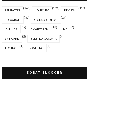
(363)
(124)
(113)
SELFNOTES
JOURNEY
REVIEW
(59)
(39)
FOTOGRAFI
SPONSORED POST
(32)
(13)
(6)
KULINER
SMARTFREN
JNE
(5)
(4)
SKINCARE
#EKSPLORDESWITA
(1)
(1)
TECHNO
TRAVELING
SOBAT BLOGGER