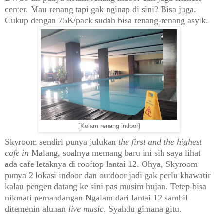
center.
Mau
renang tapi gak nginap di sini? Bisa
juga.
Cukup dengan 75
K/pack sudah bisa renang
-renang asyik
.
[Kolam renang indoor]
Skyroom se
ndiri punya julukan
the first and the highest
cafe in
Malang, soalnya memang baru ini sih saya lihat
ada cafe letaknya di rooftop lantai 1
2. Ohya, Skyroom
punya 2 lokasi indoor dan outdoor jadi gak perlu kha
watir
kalau pengen datang ke sini pas musim hujan.
Tetep bisa
nikmat
i pemandangan
N
galam
dari
lantai 12 sambil
ditemenin alunan
live music
. Syahdu gimana gitu.