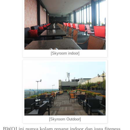
[Skyroom indoor]
[Skyroom Outdoor]
BWOJ ini punya kolam renang indoor
dan juga
fiten
ess