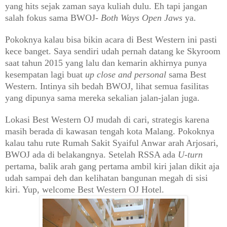
yang hits sejak zaman saya kuliah dulu. Eh tapi jangan
sala
h fokus sama BWOJ
-
Both Ways Open J
aws
ya
.
Pokoknya kalau bisa bikin acara di
Best Western ini
pasti
kece banget. Saya sendiri udah pernah datang ke
S
kyroom
saat tahun 2015 yang lalu dan kemarin akhirnya punya
kesempatan lagi buat
up close and personal
sama Best
Western. Intinya sih
b
edah BWOJ, lihat semua fasilitas
yang dipunya sama mereka
sekalian
j
alan-jalan juga.
Lokasi B
est Western OJ
mudah
di cari, strategi
s karena
masih berada di kawasan tengah kota
Malang.
Pokoknya
kalau tahu rute R
umah Sakit S
yai
ful Anwar arah Arjosari,
BWOJ ada di belakangnya.
Setelah RSSA ada
U-turn
pertama
,
balik arah
gang pertama ambil
kir
i
jalan dikit
aja
udah sampai d
eh
dan
kelihatan
bangunan
megah di sisi
kiri. Yup, wel
come Be
st Western OJ Hotel.