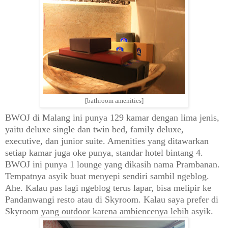
[bathroom
amenities]
BWOJ di Malang in
i punya
129 kamar dengan
lima
j
enis,
yaitu deluxe single dan twin bed, family deluxe,
ex
ecutive,
dan junior sui
te.
Am
enities yang ditawarkan
setiap kamar juga oke punya, standar hotel bintang 4.
BWOJ ini punya 1 loun
ge yang dikasih nama Prambanan.
Tempatnya asyik buat menyepi sendiri sambil
ngeblog.
Ahe.
Kalau pas lagi ngeblog terus lapar, bisa melipir ke
Pandanwangi resto atau di Skyroom.
Kalau saya
prefer di
Skyroom yang outdoo
r
karena ambiencenya lebih asyik
.