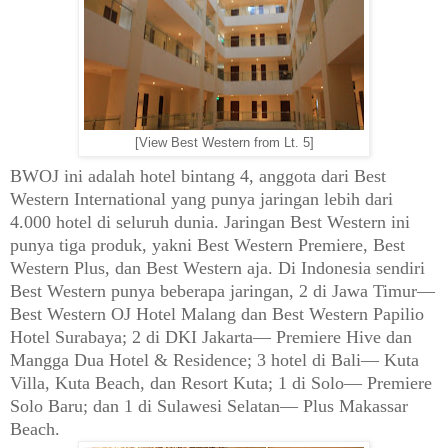
[View Best Western from Lt. 5]
BWOJ in
i adalah hotel bintang 4
, anggota dari Best
Western Interna
tional
yang
punya jaringan lebih dari
4.000 hotel di seluruh dunia. Jaringan Best We
stern ini
punya tiga produk, yakni Be
st Western Premiere, Best
Western Plus, dan Best Western aja.
Di Indonesia sendiri
Best Western punya beberapa jaringan,
2
di Jawa Timur
―
Bes
t Western OJ Hotel Malang dan Best Western Papilio
Hotel Surabaya
;
2
di DKI Jakarta
― Premiere Hive dan
Mangga
D
ua Hotel & Residence
;
3
hotel di Bali
―
Kuta
Villa, Kuta Beach, dan Resort Kuta;
1 di Solo
―
Premiere
Solo Baru; dan 1 di Sulawesi Selatan
―
Plus Makassar
Beach.