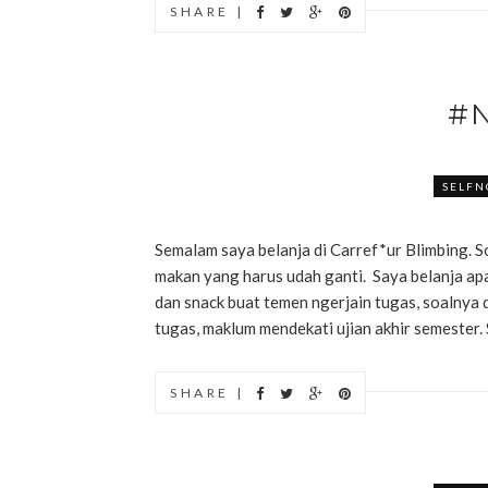
SHARE |
#
SELFN
Semalam saya belanja di Carref*ur Blimbing. S
makan yang harus udah ganti. Saya belanja apa 
dan snack buat temen ngerjain tugas, soalnya d
tugas, maklum mendekati ujian akhir semester. S
SHARE |