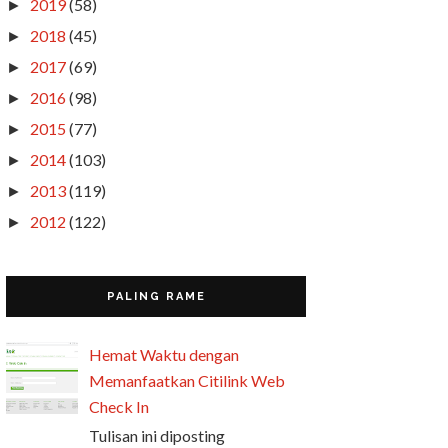
2019
(58)
►
2018
(45)
►
2017
(69)
►
2016
(98)
►
2015
(77)
►
2014
(103)
►
2013
(119)
►
2012
(122)
►
PALING RAME
Hemat Waktu dengan
Memanfaatkan Citilink Web
Check In
Tulisan ini diposting