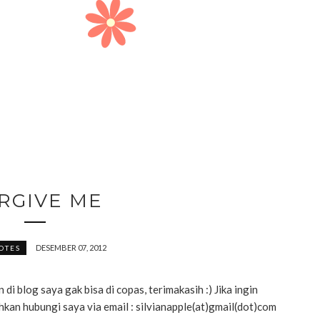
RGIVE ME
DESEMBER 07, 2012
OTES
di blog saya gak bisa di copas, terimakasih :) Jika ingin
kan hubungi saya via email : silvianapple(at)gmail(dot)com