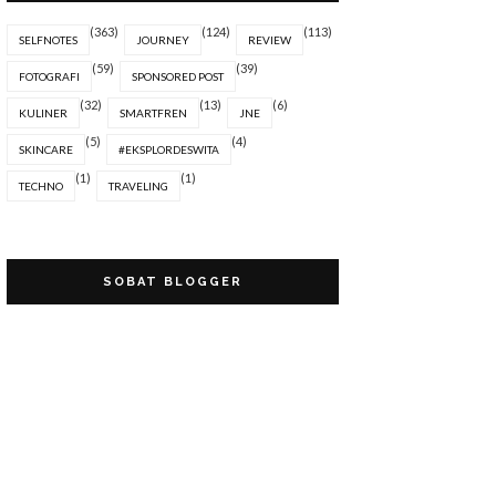
(363)
(124)
(113)
SELFNOTES
JOURNEY
REVIEW
(59)
(39)
FOTOGRAFI
SPONSORED POST
(32)
(13)
(6)
KULINER
SMARTFREN
JNE
(5)
(4)
SKINCARE
#EKSPLORDESWITA
(1)
(1)
TECHNO
TRAVELING
SOBAT BLOGGER