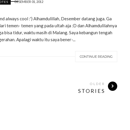
DESEMBER 01, 2012
OTES
nd always cool :') Alhamdulillah, Desember datang juga. Ga
 dari temen- temen yang pada ultah aja :D dan Alhamdulilahnya
a ga bisa tidur, waktu masih di Malang. Saya kebangun tengah
erahan. Apalagi waktu itu saya bener-...
CONTINUE READING
OLDER
STORIES