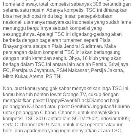
home and away, total kompetisi sebanyak 306 pertandingan
selama satu musim. Adanya kompetisi TSC ini diharapkan
bisa menjadi obat rindu bagi insan persepakbolaan
nasional, utamanya masyarakat Indonesia yang sudah lama
menunggu bergulirnya sebuah kompetisi yang
sesungguhnya. Apalagi TSC ini digadang-gadang akan
berbeda dengan pagelaran turnamen seperti Piala
Bhayangkara ataupun Piala Jendral Sudirman. Maka
persiangan dalam kompetisi TSC ini akan berlangsung
dengan lebih ketat dan sengit. Ohya, 18 klub yang akan
berlaga dalam TSC ini antara lain adalah Persib, Sriwijaya
FC, Persipura Jayapura, PSM Makassar, Persija Jakarta,
Mitra Kukar, Arema, PS TNI.
Nah, buat kamu yang gak sabar menyaksikan laga TSC ini,
kamu bisa tuh nonton lewat Orange TV, cukup dengan
mengaktifkan paket Happy/Favorit/BlackDiamond bagi
pelanggan KU band atau paket Gembira/Unggulan/Hiburan
untuk pelanggan C band. Channel untuk menyaksikan
kompetisi TSC 2016 antara lain SCTV #902; Indosiar #905;
serta O channel #919. Nah, untuk lokal operator ataupun
hotel dan apartemen yang ingin menyiarkan acara TSC,