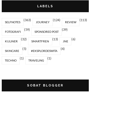
LABELS
(363)
(124)
(113)
SELFNOTES
JOURNEY
REVIEW
(59)
(39)
FOTOGRAFI
SPONSORED POST
(32)
(13)
(6)
KULINER
SMARTFREN
JNE
(5)
(4)
SKINCARE
#EKSPLORDESWITA
(1)
(1)
TECHNO
TRAVELING
SOBAT BLOGGER