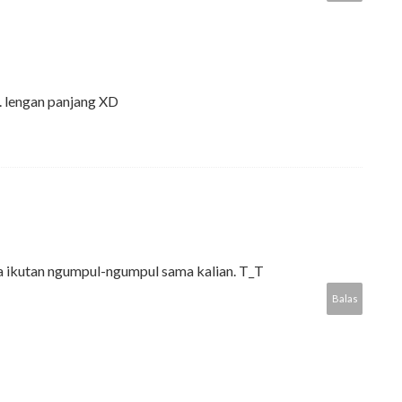
. lengan panjang XD
a ikutan ngumpul-ngumpul sama kalian. T_T
Balas