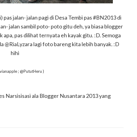
i) pas jalan- jalan pagi di Desa Tembi pas #BN2013 di
n- jalan sambil poto- poto gitu deh, ya biasa blogger
ak apa, pas dilihat ternyata eh kayak gitu. :D. Semoga
da @RiaLyzara lagi foto bareng kita lebih banyak. :D
hihi
lvianapple ; @PututHeru )
tes Narsisisasi ala Blogger Nusantara 2013 yang