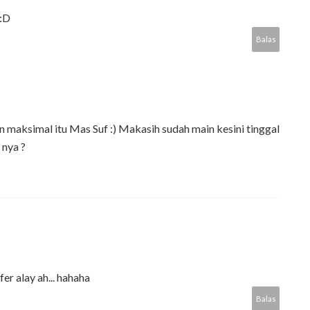
 :D
Balas
n maksimal itu Mas Suf :) Makasih sudah main kesini tinggal
 nya ?
r alay ah... hahaha
Balas