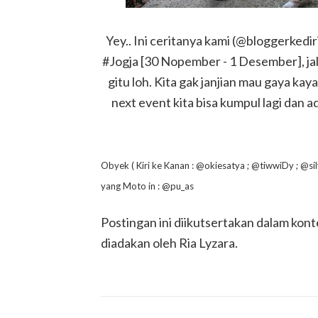
Yey.. Ini ceritanya kami (@bloggerkedir
#Jogja [30 Nopember - 1 Desember], jala
gitu loh. Kita gak janjian mau gaya kay
next event kita bisa kumpul lagi dan a
Obyek ( Kiri ke Kanan : @okiesatya ; @tiwwiDy ; @si
yang Moto in : @pu_as
Postingan ini diikutsertakan dalam kon
diadakan oleh Ria Lyzara.