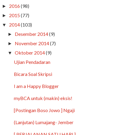
2016
(98)
►
2015
(77)
►
2014
(103)
▼
Desember 2014
(9)
►
November 2014
(7)
►
Oktober 2014
(9)
▼
Ujian Pendadaran
Bicara Soal Skripsi
I am a Happy Blogger
myBCA untuk (makin) eksis!
[Postingan Boso Jowo ] Ngaji
(Lanjutan) Lumajang- Jember
[ PERJALANAN SATU HARI ]