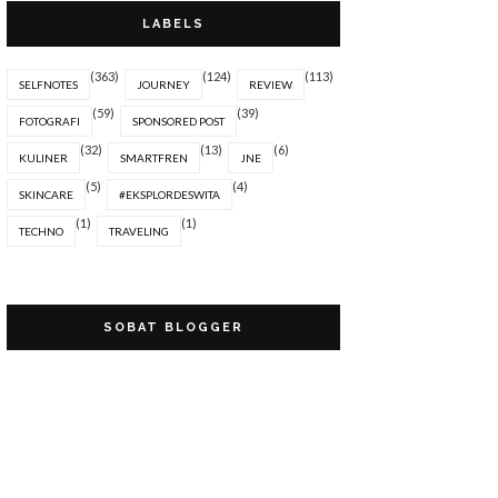
LABELS
(363)
(124)
(113)
SELFNOTES
JOURNEY
REVIEW
(59)
(39)
FOTOGRAFI
SPONSORED POST
(32)
(13)
(6)
KULINER
SMARTFREN
JNE
(5)
(4)
SKINCARE
#EKSPLORDESWITA
(1)
(1)
TECHNO
TRAVELING
SOBAT BLOGGER