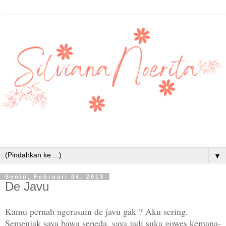
▼
Senin, Februari 04, 2013
De Javu
Kamu pernah ngerasain de javu gak ? Aku sering.
Semenjak saya bawa sepeda, saya jadi suka gowes kemana-