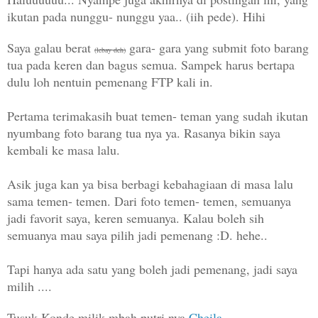
ikutan pada nunggu- nunggu yaa.. (iih pede). Hihi
Saya galau berat
gara- gara yang submit foto barang
(lebay deh)
tua pada keren dan bagus semua. Sampek harus bertapa
dulu loh nentuin pemenang FTP kali in.
Pertama terimakasih buat temen- teman yang sudah ikutan
nyumbang foto barang tua nya ya. Rasanya bikin saya
kembali ke masa lalu.
Asik juga kan ya bisa berbagi kebahagiaan di masa lalu
sama temen- temen. Dari foto temen- temen, semuanya
jadi favorit saya, keren semuanya. Kalau boleh sih
semuanya mau saya pilih jadi pemenang :D. hehe..
Tapi hanya ada satu yang boleh jadi pemenang, jadi saya
milih ....
Tusuk Konde milik mbah putri nya
Cheila