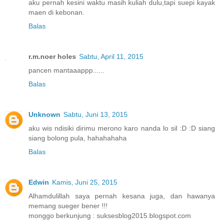
aku pernah kesini waktu masih kuliah dulu,tapi suepi kayak
maen di kebonan.
Balas
r.m.noer holes
Sabtu, April 11, 2015
pancen mantaaappp......
Balas
Unknown
Sabtu, Juni 13, 2015
aku wis ndisiki dirimu merono karo nanda lo sil :D :D siang
siang bolong pula, hahahahaha
Balas
Edwin
Kamis, Juni 25, 2015
Alhamdulillah saya pernah kesana juga, dan hawanya
memang sueger bener !!!
monggo berkunjung : suksesblog2015.blogspot.com