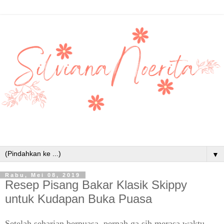
▼
Rabu, Mei 08, 2019
Resep Pisang Bakar Klasik Skippy
untuk Kudapan Buka Puasa
Setelah seharian berpuasa, pernah ga sih merasa waktu